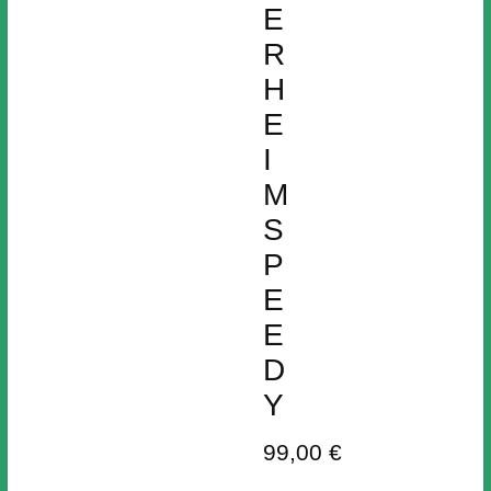
E
R
H
E
I
M
S
P
E
E
D
Y
99,00 €