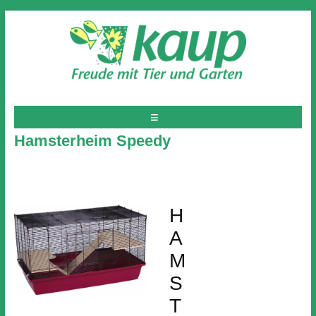
Hamsterheim Speedy
H
A
M
S
T