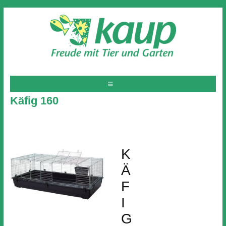
Käfig 160
K
Ä
F
I
G