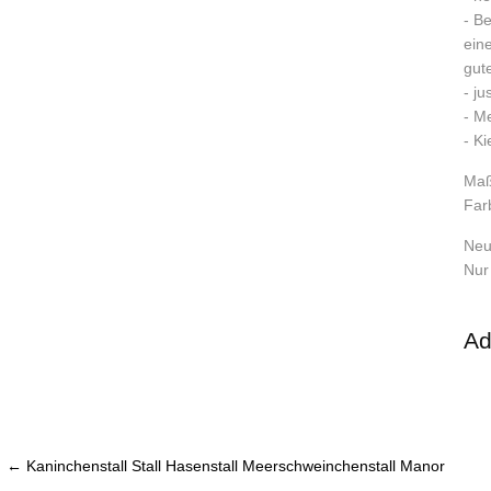
- B
ein
gute
- j
- Me
- Ki
Maß
Far
Neu
Nur
Ad
←
Kaninchenstall Stall Hasenstall Meerschweinchenstall Manor