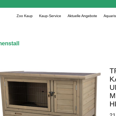
Zoo Kaup
Kaup-Service
Aktuelle Angebote
Aquaris
enstall
T
K
U
M
H
21