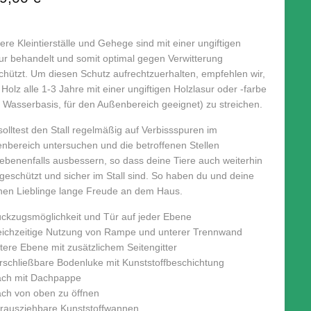
re Kleintierställe und Gehege sind mit einer ungiftigen
ur behandelt und somit optimal gegen Verwitterung
chützt. Um diesen Schutz aufrechtzuerhalten, empfehlen wir,
Holz alle 1-3 Jahre mit einer ungiftigen Holzlasur oder -farbe
f Wasserbasis, für den Außenbereich geeignet) zu streichen.
solltest den Stall regelmäßig auf Verbissspuren im
enbereich untersuchen und die betroffenen Stellen
ebenenfalls ausbessern, so dass deine Tiere auch weiterhin
 geschützt und sicher im Stall sind. So haben du und deine
inen Lieblinge lange Freude an dem Haus.
ückzugsmöglichkeit und Tür auf jeder Ebene
leichzeitige Nutzung von Rampe und unterer Trennwand
ntere Ebene mit zusätzlichem Seitengitter
erschließbare Bodenluke mit Kunststoffbeschichtung
ach mit Dachpappe
ach von oben zu öffnen
erausziehbare Kunststoffwannen