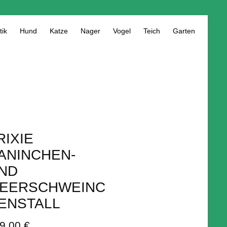
tik
Hund
Katze
Nager
Vogel
Teich
Garten
RIXIE
ANINCHEN-
ND
EERSCHWEINC
ENSTALL
9,00 €