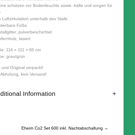
eine schützen vor Bodenfeuchte sowie -kälte und sorgen für
e
 Luftzirkulation unterhalb des Stalls
ustierbare Füße
tallgitter, pulverbeschichtet
efernholz, lasiert
e: 116 × 111 × 65 cm
be: grau/grün
 und Original verpackt!
 Abholung, kein Versand!
ditional Information
Eheim Co2 Set 600 inkl. Nachtabschaltung
→