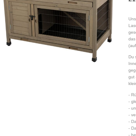
Unse
Las
ges
das 
(au
Du 
Inn
geg
gut
kle
- R
- g
- u
- v
- D
- D
- h